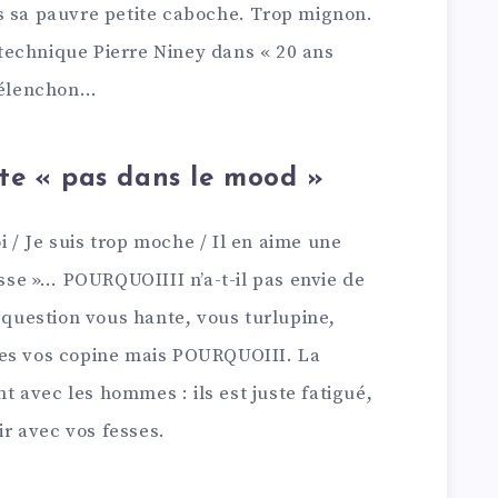
s sa pauvre petite caboche. Trop mignon.
a technique Pierre Niney dans « 20 ans
 Mélenchon…
juste « pas dans le mood »
oi / Je suis trop moche / Il en aime une
osse »… POURQUOIIII n’a-t-il pas envie de
e question vous hante, vous turlupine,
tes vos copine mais POURQUOIII. La
 avec les hommes : ils est juste fatigué,
oir avec vos fesses.