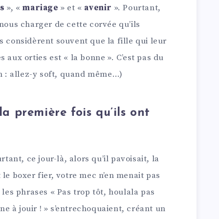
ts
», «
mariage
» et «
avenir
». Pourtant,
 nous charger de cette corvée qu’ils
s considèrent souvent que la fille qui leur
 aux orties est « la bonne ». C’est pas du
on : allez-y soft, quand même…)
la première fois qu’ils ont
tant, ce jour-là, alors qu’il pavoisait, la
 le boxer fier, votre mec n’en menait pas
 les phrases « Pas trop tôt, houlala pas
ine à jouir ! » s’entrechoquaient, créant un