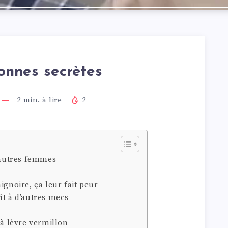
onnes secrètes
2
min. à lire
2
s autres femmes
ignoire, ça leur fait peur
ît à d’autres mecs
 à lèvre vermillon