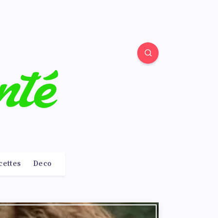
cettes
Deco