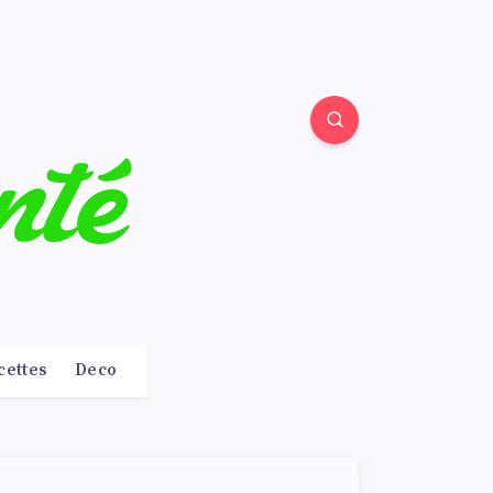
cettes
Deco