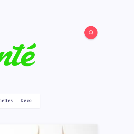
cettes
Deco