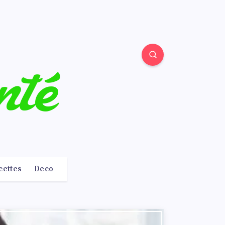
cettes
Deco