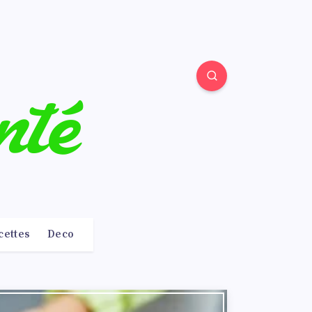
cettes
Deco