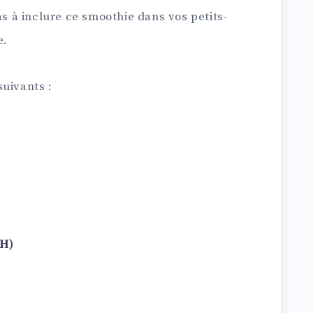
as à inclure ce smoothie dans vos petits-
e.
uivants :
 H)