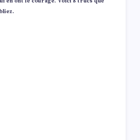
i en ont le courage. Voici 8 trucs que
bliez.