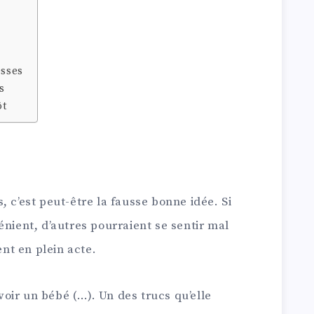
esses
s
ôt
 c’est peut-être la fausse bonne idée. Si
énient, d’autres pourraient se sentir mal
ent en plein acte.
oir un bébé (…). Un des trucs qu’elle