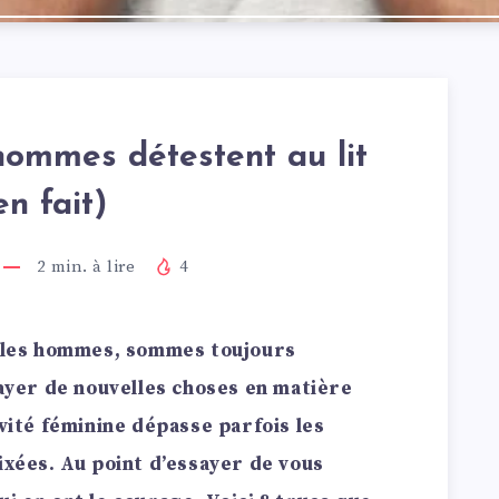
hommes détestent au lit
en fait)
2
min. à lire
4
, les hommes, sommes toujours
sayer de nouvelles choses en matière
ivité féminine dépasse parfois les
ixées. Au point d’essayer de vous