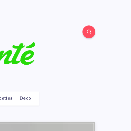
cettes
Deco