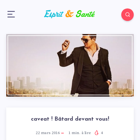
caveat ! Bâtard devant vous!
22 mars 2016
1
min. à lire
4