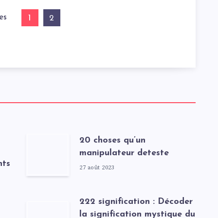
es
1
2
20 choses qu’un
manipulateur deteste
nts
27 août 2023
222 signification : Décoder
la signification mystique du