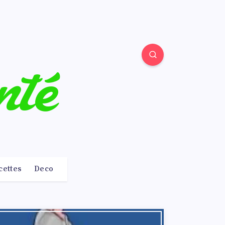
cettes
Deco