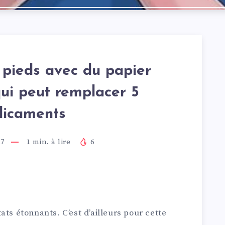
 pieds avec du papier
qui peut remplacer 5
icaments
17
1
min. à lire
6
ats étonnants. C’est d’ailleurs pour cette