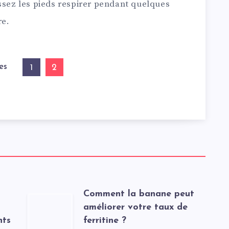
ssez les pieds respirer pendant quelques
re.
es
2
1
Comment la banane peut
améliorer votre taux de
nts
ferritine ?