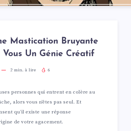
e Mastication Bruyante
e Vous Un Génie Créatif
2
min. à lire
6
euses personnes qui entrent en colère au
che, alors vous n’êtes pas seul. Et
nsent qu’il existe une réponse
origine de votre agacement.