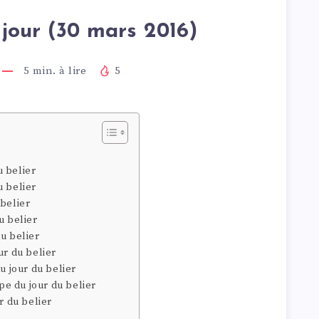
jour (30 mars 2016)
5
min. à lire
5
 belier
u belier
 belier
u belier
u belier
ur du belier
u jour du belier
e du jour du belier
r du belier