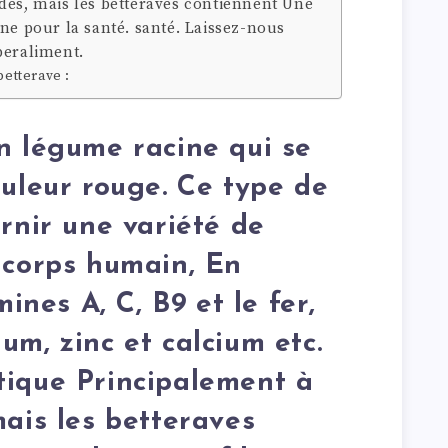
des, mais les betteraves contiennent Une
nne pour la santé. santé. Laissez-nous
peraliment.
betterave :
n légume racine qui se
ouleur rouge. Ce type de
rnir une variété de
 corps humain, En
mines A, C, B9 et le fer,
um, zinc et calcium etc.
tique Principalement à
mais les betteraves