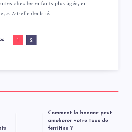
tantes chez les enfants plus âgés, en
e, ». A-t-elle déclaré.
es
1
2
Comment la banane peut
améliorer votre taux de
nts
ferritine ?