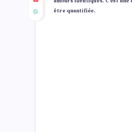
amours identiques. C’est une 
être quantifiée.