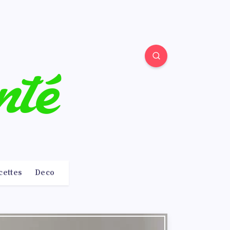
cettes
Deco