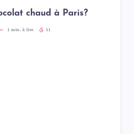
ocolat chaud à Paris?
1
min. à lire
11