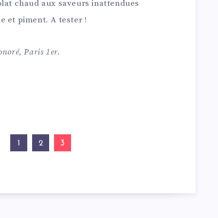
olat chaud aux saveurs inattendues
 et piment. A tester !
noré, Paris 1er.
3
1
2