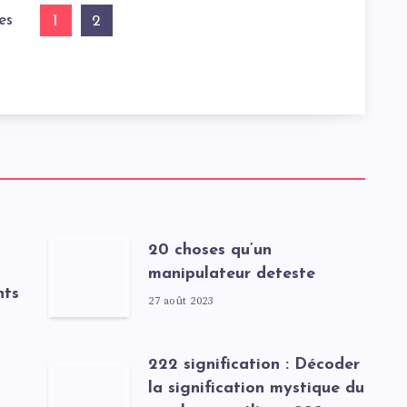
es
1
2
20 choses qu’un
manipulateur deteste
nts
27 août 2023
222 signification : Décoder
la signification mystique du