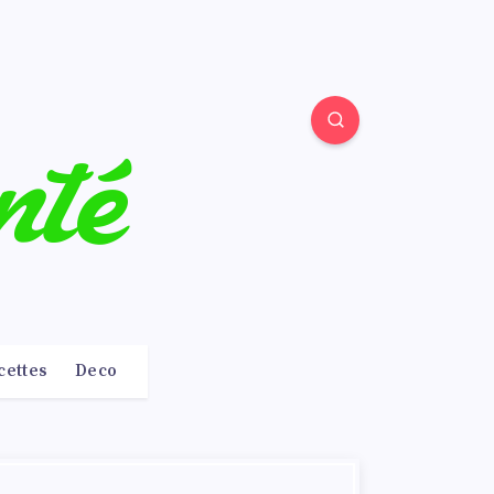
cettes
Deco