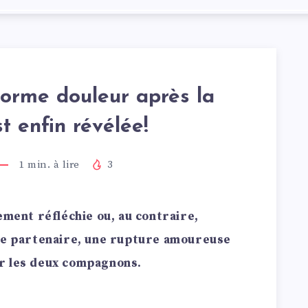
norme douleur après la
t enfin révélée!
1
min. à lire
3
ement réfléchie ou, au contraire,
tre partenaire, une rupture amoureuse
r les deux compagnons.