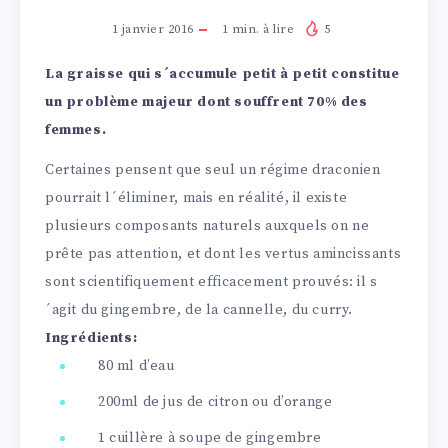
1 janvier 2016
1
min. à lire
5
La graisse qui s´accumule petit à petit constitue
un problème majeur dont souffrent 70% des
femmes.
Certaines pensent que seul un régime draconien
pourrait l´éliminer, mais en réalité, il existe
plusieurs composants naturels auxquels on ne
prête pas attention, et dont les vertus amincissants
sont scientifiquement efficacement prouvés: il s
´agit du gingembre, de la cannelle, du curry.
Ingrédients:
80 ml d’eau
200ml de jus de citron ou d’orange
1 cuillère à soupe de gingembre