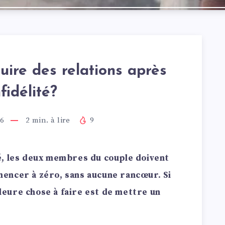
ire des relations après
nfidélité?
16
2
min. à lire
9
é, les deux membres du couple doivent
encer à zéro, sans aucune rancœur. Si
illeure chose à faire est de mettre un