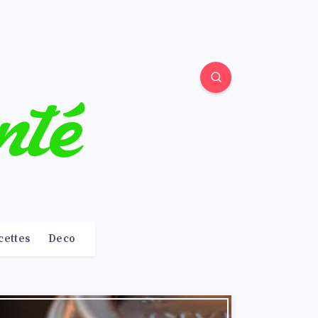
cettes
Deco