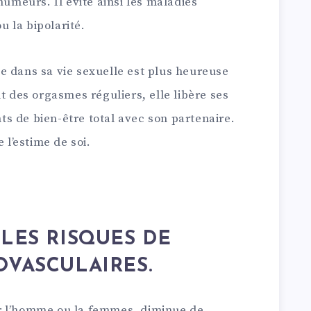
humeurs. Il évite ainsi les maladies
 la bipolarité.
e dans sa vie sexuelle est plus heureuse
t des orgasmes réguliers, elle libère ses
s de bien-être total avec son partenaire.
 l’estime de soi.
LES RISQUES DE
OVASCULAIRES.
pour l’homme ou la femmes, diminue de