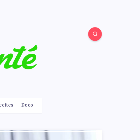
cettes
Deco