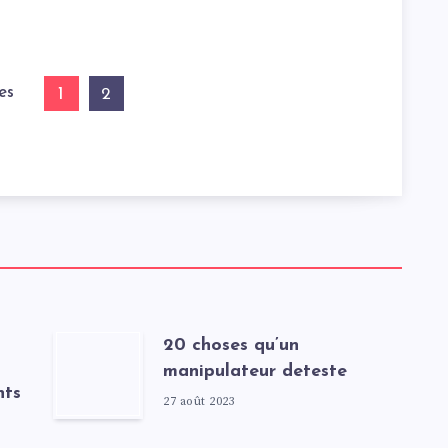
es
1
2
20 choses qu’un
manipulateur deteste
nts
27 août 2023