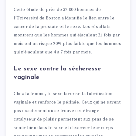
Cette étude de près de 32 000 hommes de
l’Université de Boston a identifié le lien entre le
cancer de la prostate et le sexe. Les résultats
montrent que les hommes qui éjaculent 21 fois par
mois ont un risque 20% plus faible que les hommes
qui n’éjaculent que 4 à 7 fois par mois.
Le sexe contre la sécheresse
vaginale
Chez la femme, le sexe favorise la lubrification
vaginale et renforce le périnée. Ceux qui ne savent
pas exactement où se trouve cet étrange
catalyseur de plaisir permettent aux gens de se
sentir bien dans le sexe et d’exercer leur corps