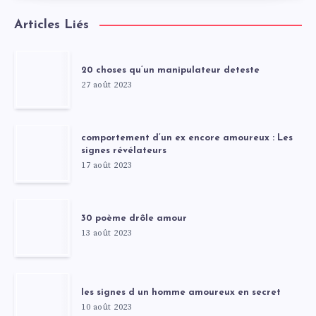
Articles Liés
20 choses qu’un manipulateur deteste
27 août 2023
comportement d’un ex encore amoureux : Les
signes révélateurs
17 août 2023
30 poème drôle amour
13 août 2023
les signes d un homme amoureux en secret
10 août 2023