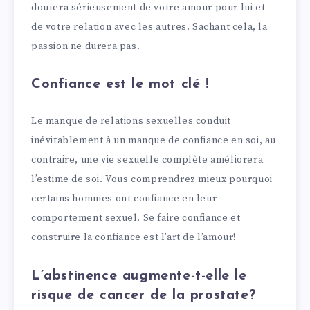
doutera sérieusement de votre amour pour lui et
de votre relation avec les autres. Sachant cela, la
passion ne durera pas.
Confiance est le mot clé !
Le manque de relations sexuelles conduit
inévitablement à un manque de confiance en soi, au
contraire, une vie sexuelle complète améliorera
l’estime de soi. Vous comprendrez mieux pourquoi
certains hommes ont confiance en leur
comportement sexuel. Se faire confiance et
construire la confiance est l’art de l’amour!
L’abstinence augmente-t-elle le
risque de cancer de la prostate?