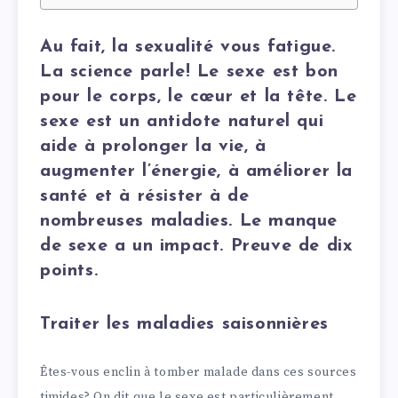
Au fait, la sexualité vous fatigue.
La science parle! Le sexe est bon
pour le corps, le cœur et la tête. Le
sexe est un antidote naturel qui
aide à prolonger la vie, à
augmenter l’énergie, à améliorer la
santé et à résister à de
nombreuses maladies. Le manque
de sexe a un impact. Preuve de dix
points.
Traiter les maladies saisonnières
Êtes-vous enclin à tomber malade dans ces sources
timides? On dit que le sexe est particulièrement