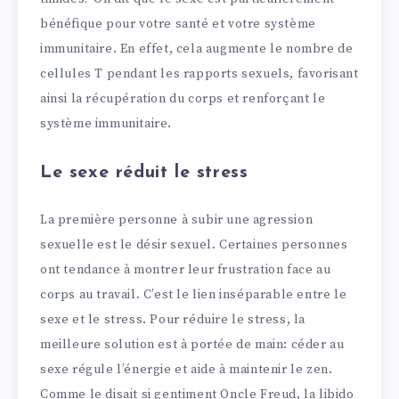
bénéfique pour votre santé et votre système
immunitaire. En effet, cela augmente le nombre de
cellules T pendant les rapports sexuels, favorisant
ainsi la récupération du corps et renforçant le
système immunitaire.
Le sexe réduit le stress
La première personne à subir une agression
sexuelle est le désir sexuel. Certaines personnes
ont tendance à montrer leur frustration face au
corps au travail. C’est le lien inséparable entre le
sexe et le stress. Pour réduire le stress, la
meilleure solution est à portée de main: céder au
sexe régule l’énergie et aide à maintenir le zen.
Comme le disait si gentiment Oncle Freud, la libido