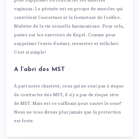
pour supprimer ou contracter les muscles
vaginaux. Le périnée est un groupe de muscles qui
contrôlent l’ouverture et la fermeture de l’orifice.
Maîtrise de la vie sexuelle harmonieuse. Pour cela,
pariez sur les exercices de Kegel. Comme pour
supprimer l’envie d’uriner, resserrer et relâcher.
C’est si simple!
A l’abri des MST
À part notre chasteté, ceux qui ne sont pas à risque
de contracter des MST, il n’y a pas de risque zéro
de MST. Mais est-ce suffisant pour sauter le sexe?
Nous ne vous dirons plus jamais que la protection
est forte.