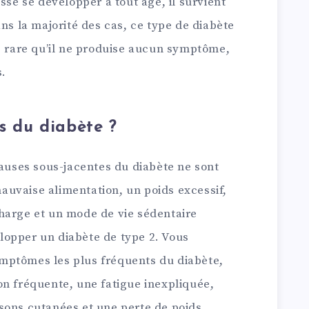
sse se développer à tout âge, il survient
ans la majorité des cas, ce type de diabète
as rare qu’il ne produise aucun symptôme,
s.
es du diabète ?
causes sous-jacentes du diabète ne sont
uvaise alimentation, un poids excessif,
harge et un mode de vie sédentaire
opper un diabète de type 2. Vous
mptômes les plus fréquents du diabète,
on fréquente, une fatigue inexpliquée,
sons cutanées et une perte de poids