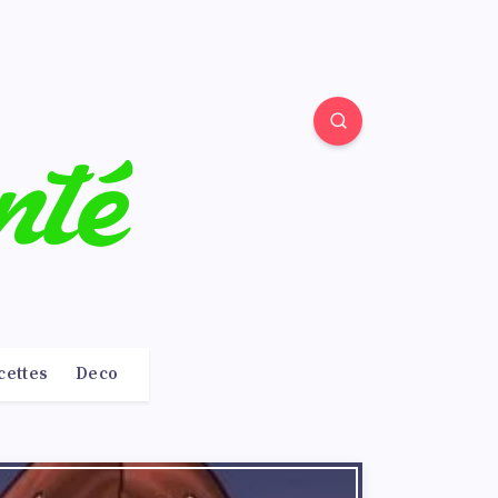
cettes
Deco