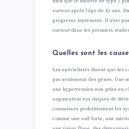
Bien que le diabète de type 2 pui
surtout après l’âge de 45 ans. D
progresse lentement. Il n’est p
surtout dans les premiers stade
Quelles sont les caus
Les spécialistes disent que les 
pas seulement des gènes. Une ma
une hypertension non prise en c
augmentent vos risques de dével
connaissez probablement les sy
comme une soif forte, une micti
une vision floue, des démangeai