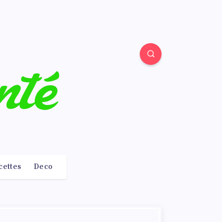
cettes
Deco