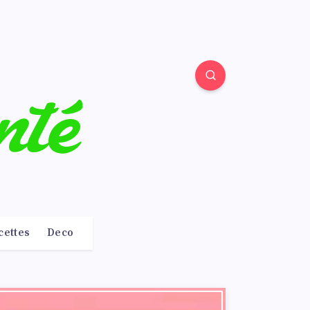
cettes
Deco