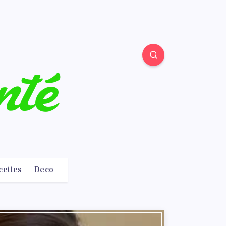
cettes
Deco