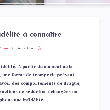
idélité à connaître
7
2
min. à lire
11
nfidélité. A partir du moment où la
e, une forme de tromperie prévaut,
d’avoir des comportements de drague,
eractions de séduction échangées ou
lique une infidélité.