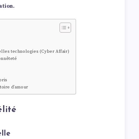
ation.
elles technologies (Cyber Affair)
onnêteté
pris
stoire d’amour
élité
lle