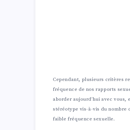
Cependant, plusieurs critères r
fréquence de nos rapports sexue
aborder aujourd’hui avec vous, e
stéréotype vis-à-vis du nombre d
faible fréquence sexuelle.