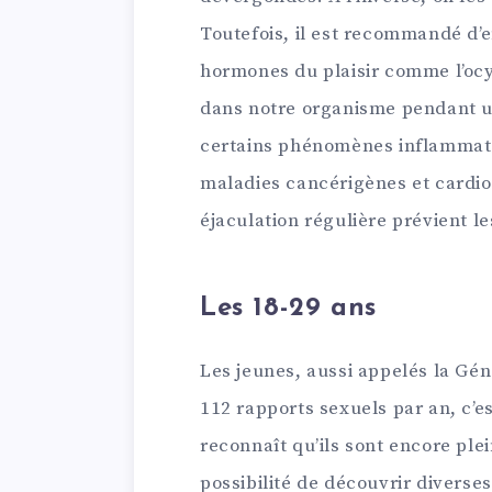
Toutefois, il est recommandé d’e
hormones du plaisir comme l’ocy
dans notre organisme pendant un
certains phénomènes inflammato
maladies cancérigènes et cardi
éjaculation régulière prévient le
Les 18-29 ans
Les jeunes, aussi appelés la Gé
112 rapports sexuels par an, c’es
reconnaît qu’ils sont encore plei
possibilité de découvrir diverse