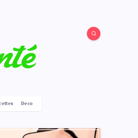
cettes
Deco