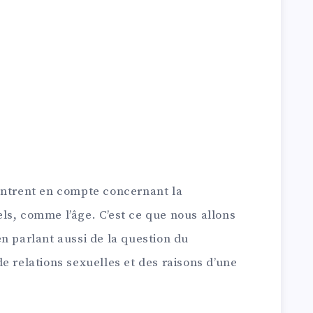
entrent en compte concernant la
ls, comme l’âge. C’est ce que nous allons
n parlant aussi de la question du
e relations sexuelles et des raisons d’une