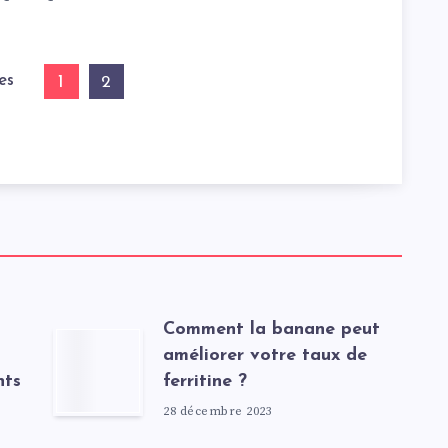
es
1
2
Comment la banane peut
améliorer votre taux de
nts
ferritine ?
28 décembre 2023