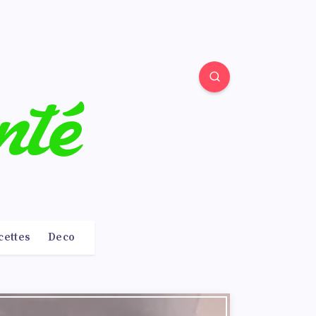
cettes
Deco