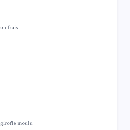
ron frais
e
 girofle moulu