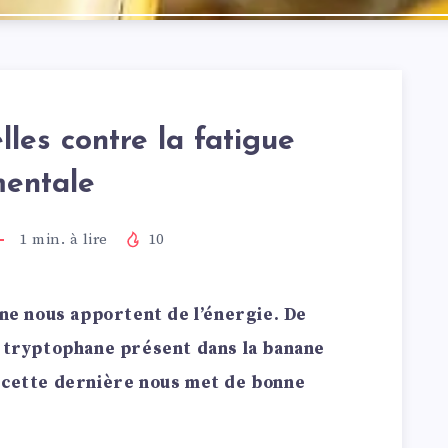
lles contre la fatigue
entale
1
min. à lire
10
ane nous apportent de l’énergie. De
e tryptophane présent dans la banane
i cette dernière nous met de bonne