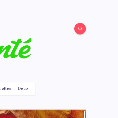
cettes
Deco