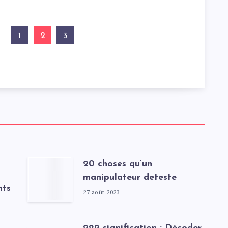
2
1
3
20 choses qu’un
manipulateur deteste
nts
27 août 2023