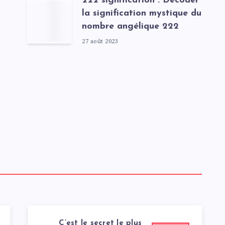
222 signification : Décoder
la signification mystique du
nombre angélique 222
27 août 2023
C’est le secret le plus