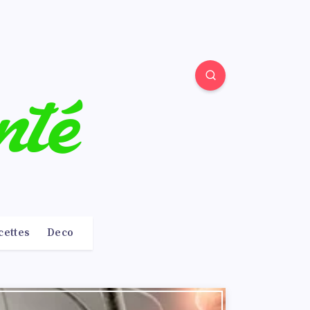
cettes
Deco