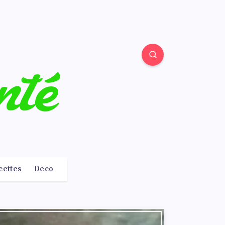
cettes
Deco