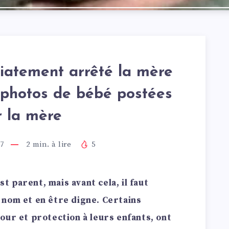
iatement arrêté la mère
s photos de bébé postées
r la mère
17
2
min. à lire
5
st parent, mais avant cela, il faut
 nom et en être digne. Certains
our et protection à leurs enfants, ont