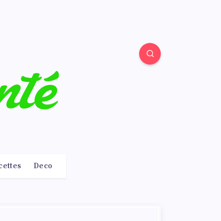
cettes
Deco