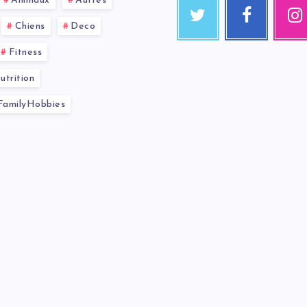
Animaux
Autres
Chiens
Deco
Fitness
trition
amilyHobbies