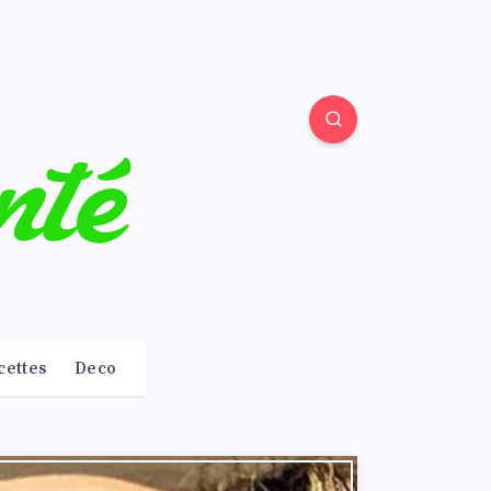
cettes
Deco