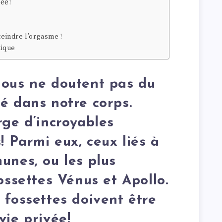
ée!
teindre l’orgasme !
tique
nous ne doutent pas du
é dans notre corps.
rge d’incroyables
! Parmi eux, ceux liés à
unes, ou les plus
ossettes Vénus et Apollo.
 fossettes doivent être
vie privée!