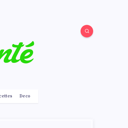
cettes
Deco