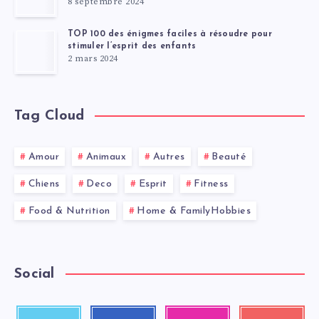
8 septembre 2024
TOP 100 des énigmes faciles à résoudre pour
stimuler l’esprit des enfants
2 mars 2024
Tag Cloud
Amour
Animaux
Autres
Beauté
Chiens
Deco
Esprit
Fitness
Food & Nutrition
Home & FamilyHobbies
Social