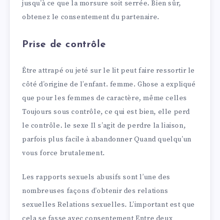
jusqu’à ce que la morsure soit serrée. Bien sûr,
obtenez le consentement du partenaire.
Prise de contrôle
Être attrapé ou jeté sur le lit peut faire ressortir le
côté d’origine de l’enfant. femme. Ghose a expliqué
que pour les femmes de caractère, même celles
Toujours sous contrôle, ce qui est bien, elle perd
le contrôle. le sexe Il s’agit de perdre la liaison,
parfois plus facile à abandonner Quand quelqu’un
vous force brutalement.
Les rapports sexuels abusifs sont l’une des
nombreuses façons d’obtenir des relations
sexuelles Relations sexuelles. L’important est que
cela se fasse avec consentement Entre deux