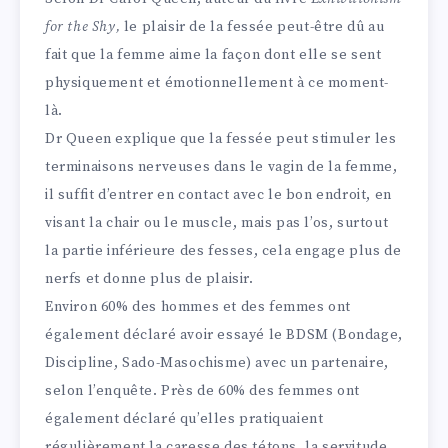
for the Shy,
le plaisir de la fessée peut-être dû au
fait que la femme aime la façon dont elle se sent
physiquement et émotionnellement à ce moment-
là.
Dr Queen explique que la fessée peut stimuler les
terminaisons nerveuses dans le vagin de la femme,
il suffit d’entrer en contact avec le bon endroit, en
visant la chair ou le muscle, mais pas l’os, surtout
la partie inférieure des fesses, cela engage plus de
nerfs et donne plus de plaisir.
Environ 60% des hommes et des femmes ont
également déclaré avoir essayé le BDSM (Bondage,
Discipline, Sado-Masochisme) avec un partenaire,
selon l’enquête. Près de 60% des femmes ont
également déclaré qu’elles pratiquaient
régulièrement la caresse des tétons, la servitude,