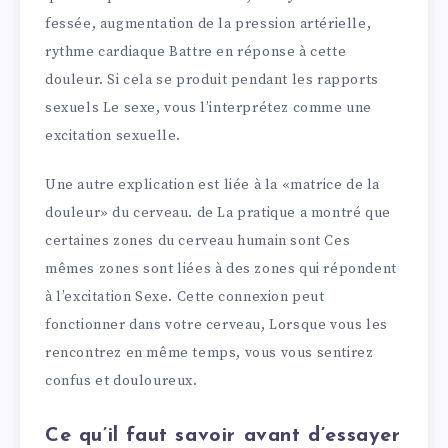
fessée, augmentation de la pression artérielle,
rythme cardiaque Battre en réponse à cette
douleur. Si cela se produit pendant les rapports
sexuels Le sexe, vous l’interprétez comme une
excitation sexuelle.
Une autre explication est liée à la «matrice de la
douleur» du cerveau. de La pratique a montré que
certaines zones du cerveau humain sont Ces
mêmes zones sont liées à des zones qui répondent
à l’excitation Sexe. Cette connexion peut
fonctionner dans votre cerveau, Lorsque vous les
rencontrez en même temps, vous vous sentirez
confus et douloureux.
Ce qu’il faut savoir avant d’essayer