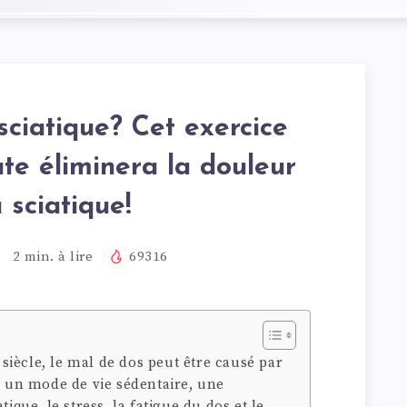
sciatique? Cet exercice
te éliminera la douleur
 sciatique!
2
min. à lire
69316
iècle, le mal de dos peut être causé par
un mode de vie sédentaire, une
tique, le stress, la fatigue du dos et le