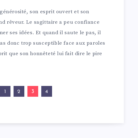
énérosité, son esprit ouvert et son
nd rêveur. Le sagittaire a peu confiance
er ses idées. Et quand il saute le pas, il
 pas donc trop susceptible face aux paroles
it que son honnêteté lui fait dire le pire
3
1
2
4