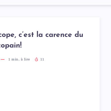
ope, c’est la carence du
copain!
1
min. à lire
11