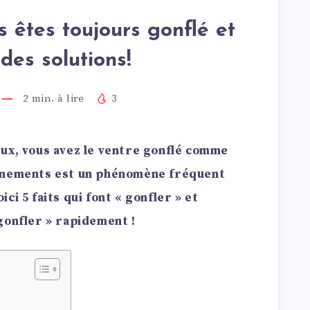
s êtes toujours gonflé et
des solutions!
2
min. à lire
3
ux, vous avez le ventre gonflé comme
onnements est un phénomène fréquent
ci 5 faits qui font « gonfler » et
gonfler » rapidement !