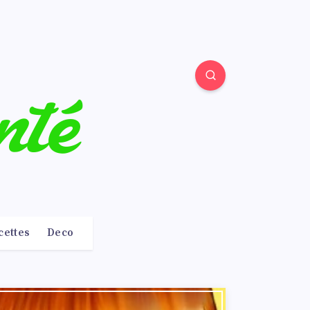
cettes
Deco