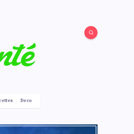
cettes
Deco