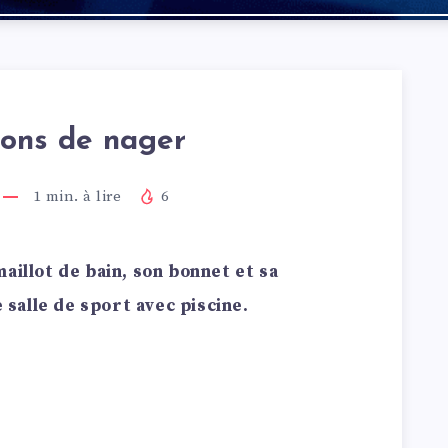
sons de nager
1
min. à lire
6
aillot de bain, son bonnet et sa
e salle de sport avec piscine.