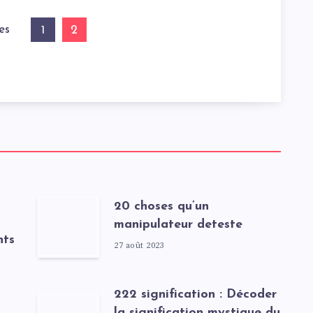
es
2
1
20 choses qu’un
manipulateur deteste
nts
27 août 2023
222 signification : Décoder
la signification mystique du