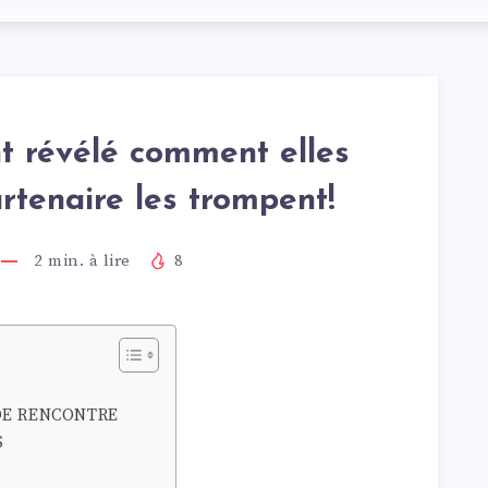
t révélé comment elles
rtenaire les trompent!
2
min. à lire
8
 DE RENCONTRE
S