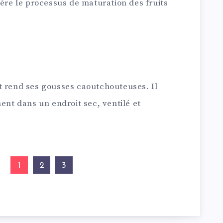
lère le processus de maturation des fruits
l et rend ses gousses caoutchouteuses. Il
ment dans un endroit sec, ventilé et
1
2
3