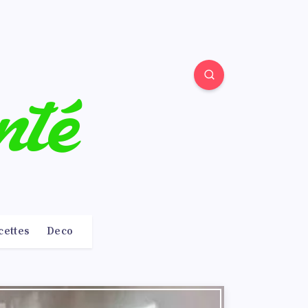
cettes
Deco