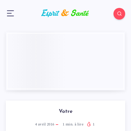
Votre
4 avril 2016
1
min. à lire
1