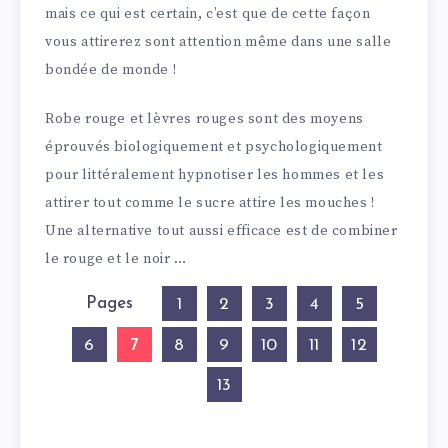
mais ce qui est certain, c’est que de cette façon
vous attirerez sont attention même dans une salle
bondée de monde !
Robe rouge et lèvres rouges sont des moyens
éprouvés biologiquement et psychologiquement
pour littéralement hypnotiser les hommes et les
attirer tout comme le sucre attire les mouches !
Une alternative tout aussi efficace est de combiner
le rouge et le noir …
Pages
1
2
3
4
5
7
6
8
9
10
11
12
13