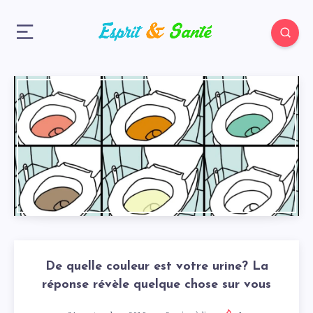
De quelle couleur est votre urine? La
réponse révèle quelque chose sur vous