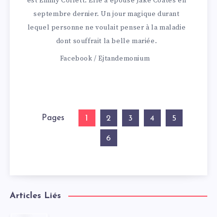
est Emmy Collett. Elle a épousé Jake Coates en
septembre dernier. Un jour magique durant
lequel personne ne voulait penser à la maladie
dont souffrait la belle mariée.
Facebook / Ejtandemonium
Pages
1
2
3
4
5
6
Articles Liés