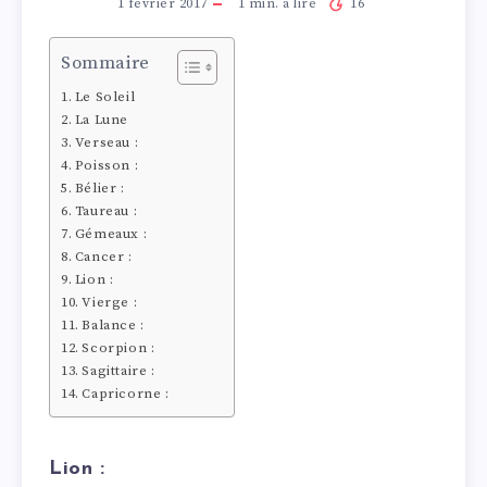
1 février 2017
1
min. à lire
16
Sommaire
Le Soleil
La Lune
Verseau :
Poisson :
Bélier :
Taureau :
Gémeaux :
Cancer :
Lion :
Vierge :
Balance :
Scorpion :
Sagittaire :
Capricorne :
Lion :